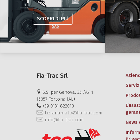
SCOPRI DI PIÙ
Fia-Trac Srl
Azien
Serviz
S.S. per Genova, 35 /A/ 1
Prodot
15057 Tortona (AL)
L’usat
+39 0131 822010
garant
tizianaprato@fia-trac.com
info@fia-trac.com
News 
Inform
Privac