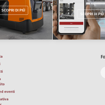
SCOPRI DI PIÙ
SCOPRI DI PIÙ
F
da
i
ti
o
ito
ed eventi
ativa
y